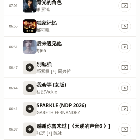
背光的角色
07:01
萧景鸿
独家记忆
06:55
郁可唯
后来遇见他
06:51
胡66
別勉強
06:47
邓紫棋 [+] 周兴哲
我会等 (女版)
06:44
梧彤Vickie
SPARKLE (NDP 2026)
06:41
GARETH FERNANDEZ
感谢你曾来过 [《天赐的声音6 》]
06:37
张远 [+] 陈冰