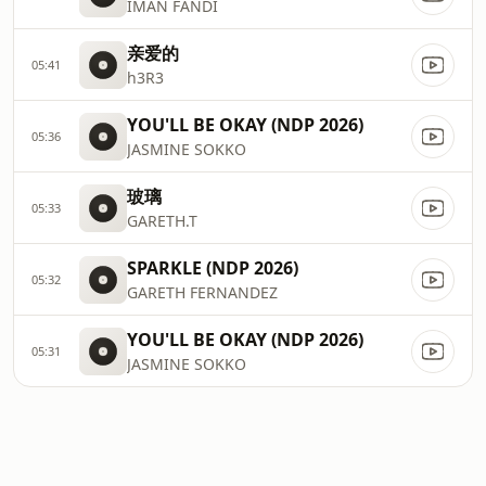
IMAN FANDI
亲爱的
05:41
h3R3
YOU'LL BE OKAY (NDP 2026)
05:36
JASMINE SOKKO
玻璃
05:33
GARETH.T
SPARKLE (NDP 2026)
05:32
GARETH FERNANDEZ
YOU'LL BE OKAY (NDP 2026)
05:31
JASMINE SOKKO