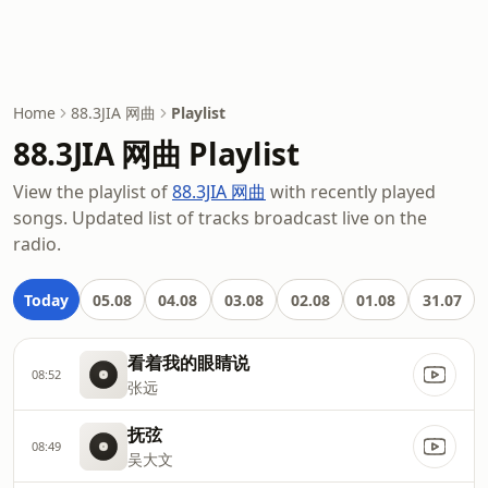
Home
88.3JIA 网曲
Playlist
88.3JIA 网曲 Playlist
View the playlist of
88.3JIA 网曲
with recently played
songs. Updated list of tracks broadcast live on the
radio.
Today
05.08
04.08
03.08
02.08
01.08
31.07
看着我的眼睛说
08:52
张远
抚弦
08:49
吴大文