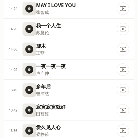
MAY I LOVE YOU
14:24
张智成
我一个人住
14:20
苏慧伦
旋木
14:06
王菲
一夜一夜一夜
14:02
卢广仲
多年后
13:49
曾沛慈
寂寞寂寞就好
13:42
田馥甄
爱久见人心
13:36
梁静茹