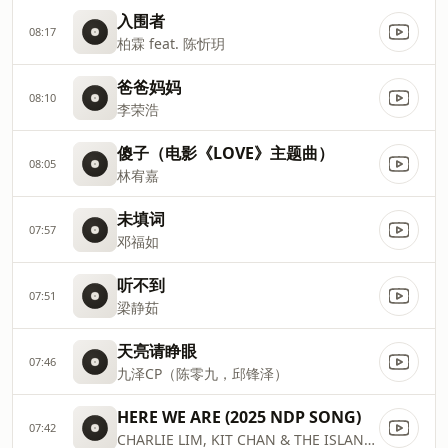
入围者
08:17
柏霖 feat. 陈忻玥
爸爸妈妈
08:10
李荣浩
傻子（电影《LOVE》主题曲）
08:05
林宥嘉
未填词
07:57
邓福如
听不到
07:51
梁静茹
天亮请睁眼
07:46
九泽CP（陈零九，邱锋泽）
HERE WE ARE (2025 NDP SONG)
07:42
CHARLIE LIM, KIT CHAN & THE ISLAND VOICES