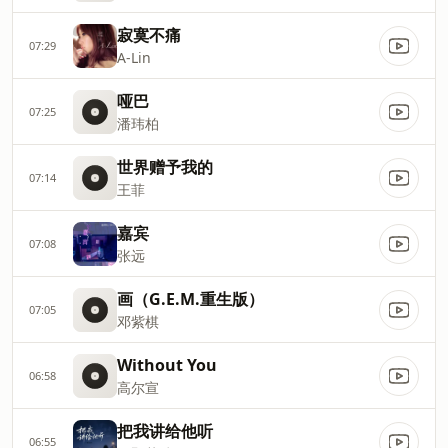
寂寞不痛
07:29
A-Lin
哑巴
07:25
潘玮柏
世界赠予我的
07:14
王菲
嘉宾
07:08
张远
画（G.E.M.重生版）
07:05
邓紫棋
Without You
06:58
高尔宣
把我讲给他听
06:55