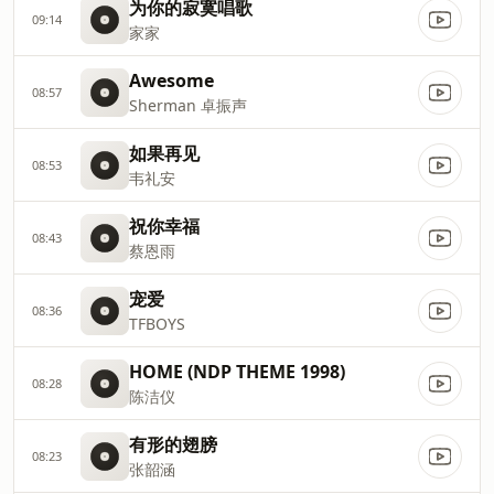
为你的寂寞唱歌
09:14
家家
Awesome
08:57
Sherman 卓振声
如果再见
08:53
韦礼安
祝你幸福
08:43
蔡恩雨
宠爱
08:36
TFBOYS
HOME (NDP THEME 1998)
08:28
陈洁仪
有形的翅膀
08:23
张韶涵