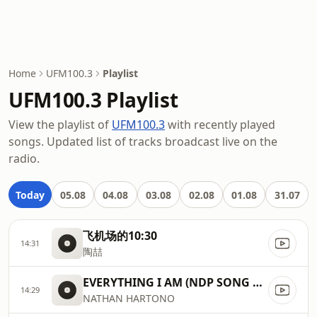
Home
UFM100.3
Playlist
UFM100.3 Playlist
View the playlist of
UFM100.3
with recently played
songs. Updated list of tracks broadcast live on the
radio.
Today
05.08
04.08
03.08
02.08
01.08
31.07
飞机场的10:30
14:31
陶喆
EVERYTHING I AM (NDP SONG 2020)
14:29
NATHAN HARTONO