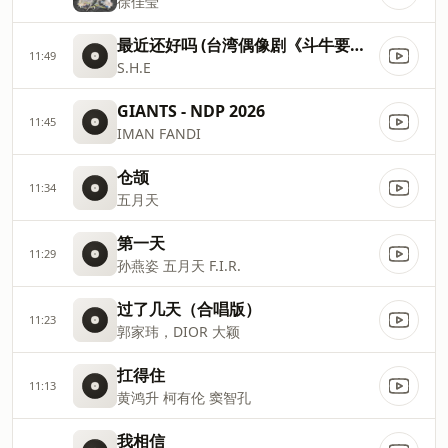
徐佳莹
最近还好吗 (台湾偶像剧《斗牛要不要》片尾曲)
11:49
S.H.E
GIANTS - NDP 2026
11:45
IMAN FANDI
仓颉
11:34
五月天
第一天
11:29
孙燕姿 五月天 F.I.R.
过了几天（合唱版）
11:23
郭家玮，DIOR 大颖
扛得住
11:13
黄鸿升 柯有伦 窦智孔
我相信