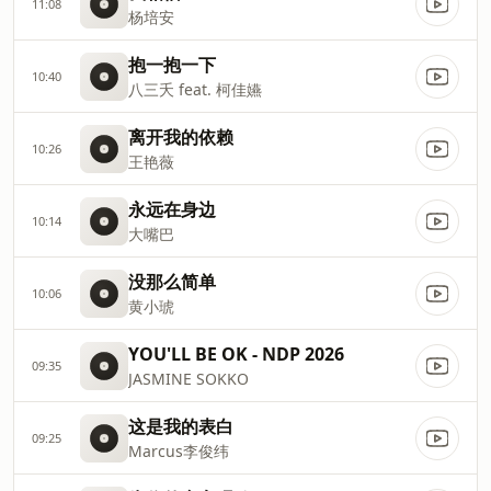
11:08
杨培安
抱一抱一下
10:40
八三夭 feat. 柯佳嬿
离开我的依赖
10:26
王艳薇
永远在身边
10:14
大嘴巴
没那么简单
10:06
黄小琥
YOU'LL BE OK - NDP 2026
09:35
JASMINE SOKKO
这是我的表白
09:25
Marcus李俊纬