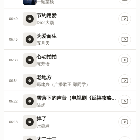
一颗菜秧
节约用爱
06:49
Dior大颖
为爱而生
06:45
五月天
心动拍拍
06:38
陈芳语
老地方
06:34
郑建兴（广播歌王 郑同学）
雪落下的声音（电视剧《延禧攻略》主题曲）
06:22
陆虎
掉了
06:18
张惠妹
才二十三