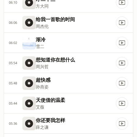
06:10
方大同
给我一首歌的时间
06:06
周杰伦
渐冷
06:02
雪二
想知道你在想什么
05:54
周兴哲
超快感
05:48
孙燕姿
天使借的温柔
05:44
艾薇
你还要我怎样
05:36
薛之谦