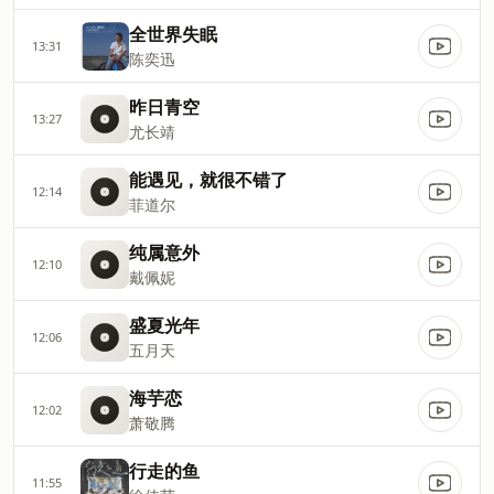
全世界失眠
13:31
陈奕迅
昨日青空
13:27
尤长靖
能遇见，就很不错了
12:14
菲道尔
纯属意外
12:10
戴佩妮
盛夏光年
12:06
五月天
海芋恋
12:02
萧敬腾
行走的鱼
11:55